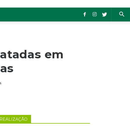
gatadas em
nas
s
REALIZAÇÃO