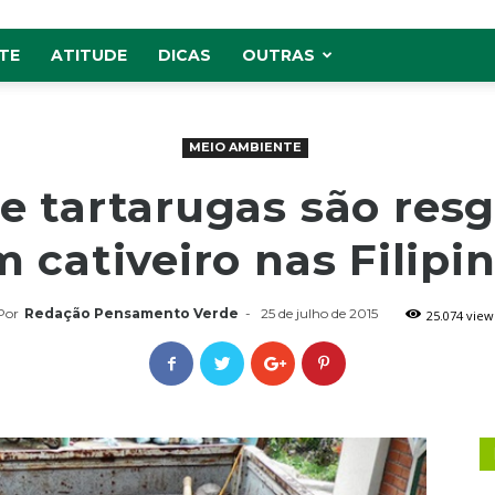
TE
ATITUDE
DICAS
OUTRAS
MEIO AMBIENTE
de tartarugas são res
 cativeiro nas Filipi
Por
Redação Pensamento Verde
-
25 de julho de 2015
25.074 view