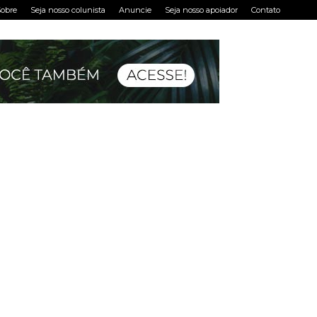
obre
Seja nosso colunista
Anuncie
Seja nosso apoiador
Contato