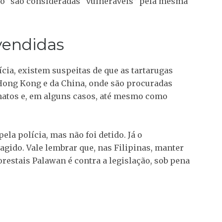
ico” são consideradas “vulneráveis” pela mesma
vendidas
ia, existem suspeitas de que as tartarugas
Hong Kong e da China, onde são procuradas
natos e, em alguns casos, até mesmo como
la polícia, mas não foi detido. Já o
gido. Vale lembrar que, nas Filipinas, manter
orestais Palawan é contra a legislação, sob pena