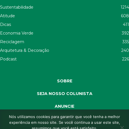
Sustentabilidade
1214
Atitude
608
Dicas
411
Economia Verde
392
Reciclagem
335
Arquitetura & Decoração
240
Podcast
226
SOBRE
SEJA NOSSO COLUNISTA
ANUNCIE
Nós utilizamos cookies para garantir que você tenha a melhor
SEJA APOIADOR
experiência em nosso site. Se você continua a usar este site,
assumimos que você está satisfeito.