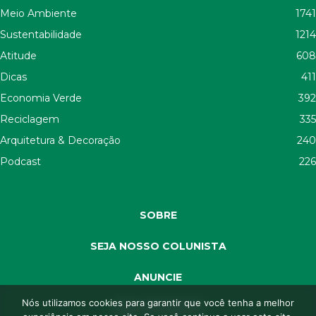
Meio Ambiente
1741
Sustentabilidade
1214
Atitude
608
Dicas
411
Economia Verde
392
Reciclagem
335
Arquitetura & Decoração
240
Podcast
226
SOBRE
SEJA NOSSO COLUNISTA
ANUNCIE
Nós utilizamos cookies para garantir que você tenha a melhor
SEJA APOIADOR