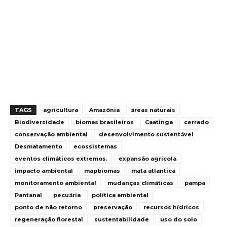
TAGS
agricultura
Amazônia
áreas naturais
Biodiversidade
biomas brasileiros
Caatinga
cerrado
conservação ambiental
desenvolvimento sustentável
Desmatamento
ecossistemas
eventos climáticos extremos.
expansão agrícola
impacto ambiental
mapbiomas
mata atlantica
monitoramento ambiental
mudanças climáticas
pampa
Pantanal
pecuária
política ambiental
ponto de não retorno
preservação
recursos hídricos
regeneração florestal
sustentabilidade
uso do solo