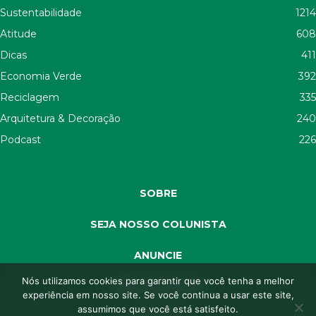
Sustentabilidade
1214
Atitude
608
Dicas
411
Economia Verde
392
Reciclagem
335
Arquitetura & Decoração
240
Podcast
226
SOBRE
SEJA NOSSO COLUNISTA
ANUNCIE
Nós utilizamos cookies para garantir que você tenha a melhor
SEJA APOIADOR
experiência em nosso site. Se você continua a usar este site,
assumimos que você está satisfeito.