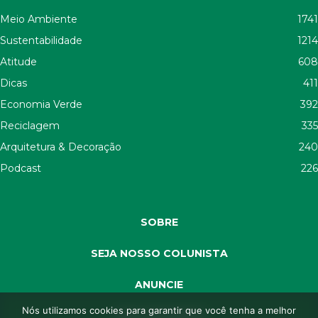
Meio Ambiente
1741
Sustentabilidade
1214
Atitude
608
Dicas
411
Economia Verde
392
Reciclagem
335
Arquitetura & Decoração
240
Podcast
226
SOBRE
SEJA NOSSO COLUNISTA
ANUNCIE
Nós utilizamos cookies para garantir que você tenha a melhor
SEJA APOIADOR