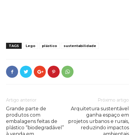
TAGS
Lego
plástico
sustentabilidade
Artigo anterior
Próximo artigo
Grande parte de
Arquitetura sustentável
produtos com
ganha espaço em
embalagens feitas de
projetos urbanos e rurais,
plástico “biodegradável”
reduzindo impactos
à venda em
ambientais