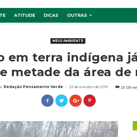
TE
ATITUDE
DICAS
OUTRAS
MEIO AMBIENTE
o em terra indígena já
e metade da área de
r
Redação Pensamento Verde
-
23 de outubro de 2015
25.129 vi