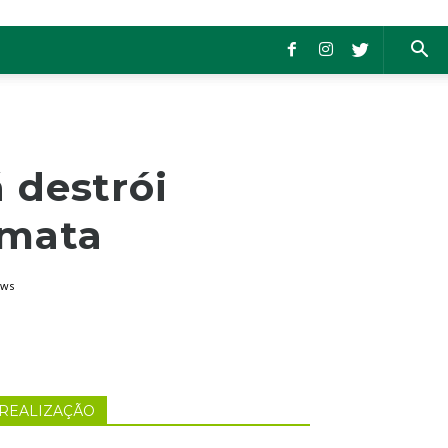
 destrói
 mata
ews
REALIZAÇÃO