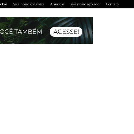
obre
Seja nosso colunista
Anuncie
Seja nosso apoiador
Contato