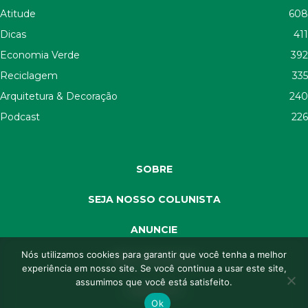
Atitude
608
Dicas
411
Economia Verde
392
Reciclagem
335
Arquitetura & Decoração
240
Podcast
226
SOBRE
SEJA NOSSO COLUNISTA
ANUNCIE
Nós utilizamos cookies para garantir que você tenha a melhor
SEJA APOIADOR
experiência em nosso site. Se você continua a usar este site,
assumimos que você está satisfeito.
CONTATO
Ok