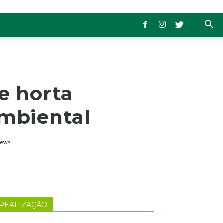
e horta
ambiental
iews
REALIZAÇÃO