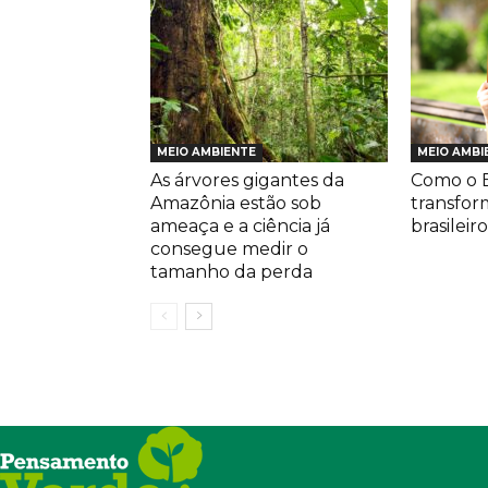
MEIO AMBIENTE
MEIO AMBI
As árvores gigantes da
Como o E
Amazônia estão sob
transfor
ameaça e a ciência já
brasileiro
consegue medir o
tamanho da perda