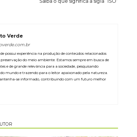
Saiba o que significa a sigla “ISO”
to Verde
overde.com.br
e possui experiência na produção de conteúdos relacionados
 e preservação do meio ambiente. Estamos sempre em busca de
ntes e de grande relevância para a sociedade, pesquisando
r do mundo e trazendo para o leitor apaixonado pela natureza.
antenha-se informado, contribuindo com um futuro melhor
AUTOR