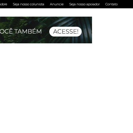
obre
Seja nosso colunista
Anuncie
Seja nosso apoiador
Contato