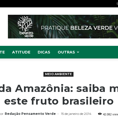
S
TE
ATITUDE
DICAS
OUTRAS
MEIO AMBIENTE
da Amazônia: saiba m
este fruto brasileiro
or
Redação Pensamento Verde
-
15 de janeiro de 2014
42.082 vie