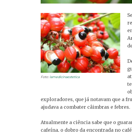
S
r
e
A
d
D
g
a
Foto:
lamedicinaestetica
t
o
exploradores, que já notavam que a fr
ajudava a combater câimbras e febres.
Atualmente a ciência sabe que o gua
cafeína, o dobro da encontrada no café