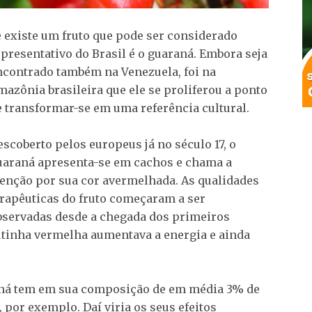
e existe um fruto que pode ser considerado
epresentativo do Brasil é o guaraná. Embora seja
ncontrado também na Venezuela, foi na
mazônia brasileira que ele se proliferou a ponto
e transformar-se em uma referência cultural.
escoberto pelos europeus já no século 17, o
uaraná apresenta-se em cachos e chama a
tenção por sua cor avermelhada. As qualidades
erapêuticas do fruto começaram a ser
bservadas desde a chegada dos primeiros
utinha vermelha aumentava a energia e ainda
raná tem em sua composição de em média 3% de
, por exemplo. Daí viria os seus efeitos