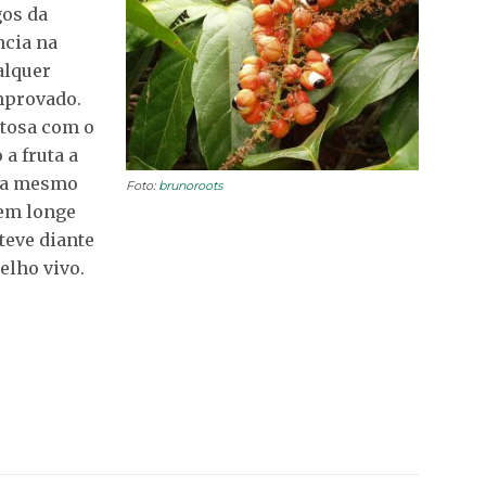
gos da
cia na
alquer
mprovado.
itosa com o
a fruta a
ira mesmo
Foto:
brunoroots
bem longe
teve diante
elho vivo.