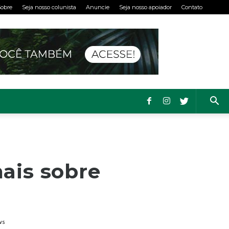
obre
Seja nosso colunista
Anuncie
Seja nosso apoiador
Contato
ais sobre
ws