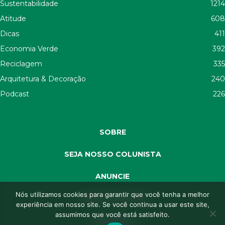
Sustentabilidade
1214
Atitude
608
Dicas
411
Economia Verde
392
Reciclagem
335
Arquitetura & Decoração
240
Podcast
226
SOBRE
SEJA NOSSO COLUNISTA
ANUNCIE
Nós utilizamos cookies para garantir que você tenha a melhor
SEJA APOIADOR
experiência em nosso site. Se você continua a usar este site,
assumimos que você está satisfeito.
CONTATO