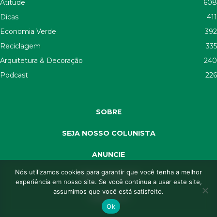
Atitude
608
Dicas
411
Economia Verde
392
Reciclagem
335
Arquitetura & Decoração
240
Podcast
226
SOBRE
SEJA NOSSO COLUNISTA
ANUNCIE
Nós utilizamos cookies para garantir que você tenha a melhor
SEJA APOIADOR
experiência em nosso site. Se você continua a usar este site,
assumimos que você está satisfeito.
CONTATO
Ok