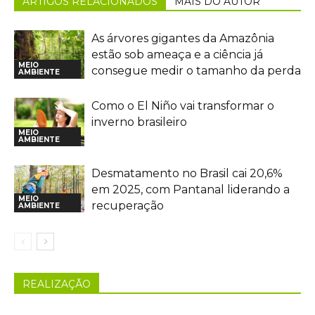
ARTIGOS RELACIONADOS
MAIS DO AUTOR
As árvores gigantes da Amazônia
estão sob ameaça e a ciência já
MEIO
consegue medir o tamanho da perda
AMBIENTE
Como o El Niño vai transformar o
inverno brasileiro
MEIO
AMBIENTE
Desmatamento no Brasil cai 20,6%
em 2025, com Pantanal liderando a
MEIO
recuperação
AMBIENTE
REALIZAÇÃO