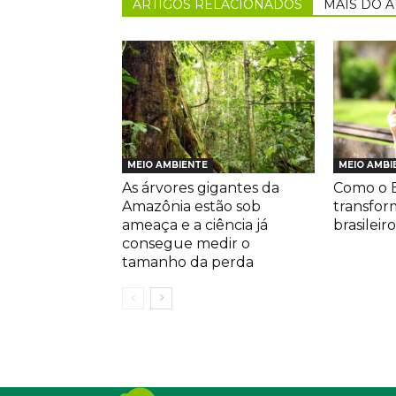
ARTIGOS RELACIONADOS
MAIS DO 
MEIO AMBIENTE
MEIO AMBI
As árvores gigantes da
Como o E
Amazônia estão sob
transfor
ameaça e a ciência já
brasileiro
consegue medir o
tamanho da perda