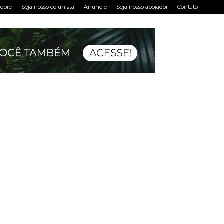
obre
Seja nosso colunista
Anuncie
Seja nosso apoiador
Contato