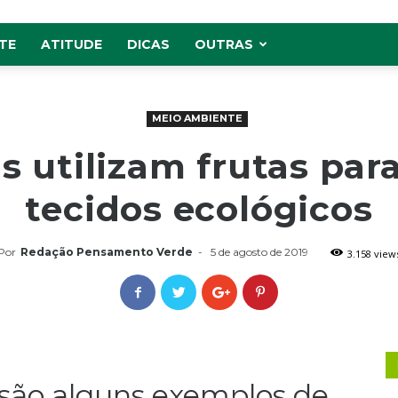
TE
ATITUDE
DICAS
OUTRAS
MEIO AMBIENTE
 utilizam frutas para
tecidos ecológicos
Por
Redação Pensamento Verde
-
5 de agosto de 2019
3.158 view
 são alguns exemplos de