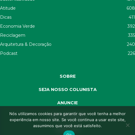
Atitude
608
Dicas
411
Economia Verde
392
Reciclagem
335
Arquitetura & Decoração
240
Podcast
226
SOBRE
SEJA NOSSO COLUNISTA
ANUNCIE
Nós utilizamos cookies para garantir que você tenha a melhor
SEJA APOIADOR
experiência em nosso site. Se você continua a usar este site,
assumimos que você está satisfeito.
CONTATO
Ok