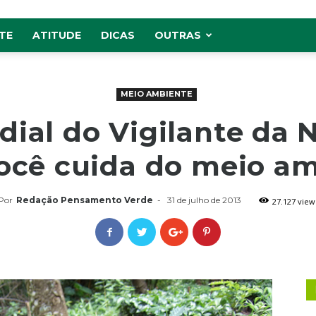
TE
ATITUDE
DICAS
OUTRAS
MEIO AMBIENTE
ial do Vigilante da 
ocê cuida do meio am
Por
Redação Pensamento Verde
-
31 de julho de 2013
27.127 view