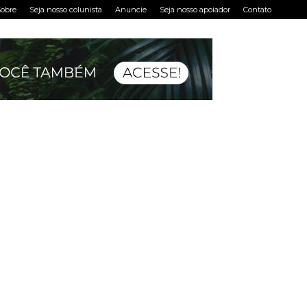
obre
Seja nosso colunista
Anuncie
Seja nosso apoiador
Contato