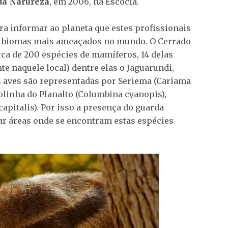
da Narureza
, em 2006, na Escócia.
a informar ao planeta que estes profissionais
os biomas mais ameaçados no mundo. O Cerrado
rca de 200 espécies de mamíferos, 14 delas
 naquele local) dentre elas o Jaguarundi,
 aves são representadas por Seriema (Cariama
Rolinha do Planalto (Columbina cyanopis),
apitalis). Por isso a presença do guarda
nar áreas onde se encontram estas espécies