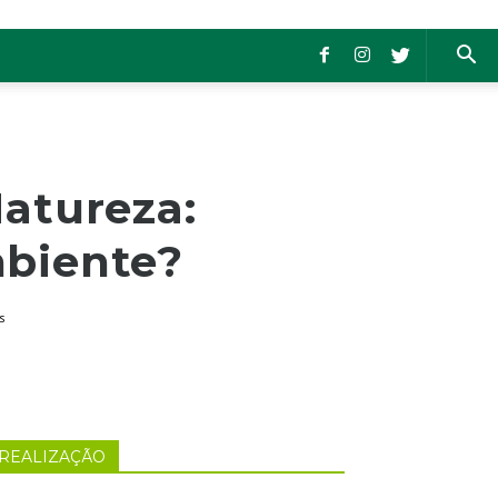
Natureza:
biente?
s
REALIZAÇÃO