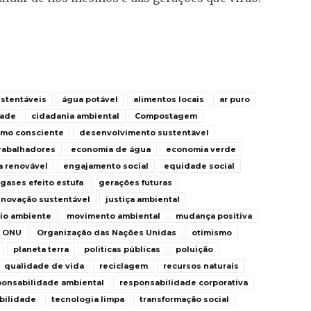
stentáveis
água potável
alimentos locais
ar puro
dade
cidadania ambiental
Compostagem
mo consciente
desenvolvimento sustentável
trabalhadores
economia de água
economia verde
a renovável
engajamento social
equidade social
gases efeito estufa
gerações futuras
inovação sustentável
justiça ambiental
io ambiente
movimento ambiental
mudança positiva
ONU
Organização das Nações Unidas
otimismo
planeta terra
politicas públicas
poluição
qualidade de vida
reciclagem
recursos naturais
ponsabilidade ambiental
responsabilidade corporativa
bilidade
tecnologia limpa
transformação social