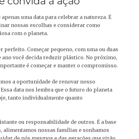
 convida à ação
apenas uma data para celebrar a natureza. É
inar nossas escolhas e considerar como
osa com o planeta.
ser perfeito. Começar pequeno, com uma ou duas
e ano você decida reduzir plástico. No próximo,
 importante é começar e manter o compromisso.
emos a oportunidade de renovar nosso
Essa data nos lembra que o futuro do planeta
e, tanto individualmente quanto
tante ou responsabilidade de outros. É a base
s, alimentamos nossas famílias e sonhamos
uidar de nós mesmos e das gerações que virão.