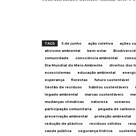
TAGS
5 de junho
ação coletiva
ações su
ativismo ambiental
bem-estar
Biodiversi
comunidade
consciência ambiental
consu
Dia Mundial do Meio Ambiente
direitos dos 
ecossistemas
educação ambiental
energi
esperança
florestas
futuro sustentável
Gestão de resíduos
hábitos sustentáveis
legado ambiental
marcas sustentáveis
me
mudanças climáticas
natureza
oceanos
participação comunitária
pegada de carbono
preservação ambiental
proteção ambiental
redução de plástico
resíduos sólidos
res
saúde pública
segurança hídrica
sustenta