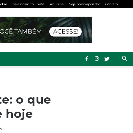
obre
Seja nosso colunista
Anuncie
Seja nosso apoiador
Contato
e: o que
e hoje
s