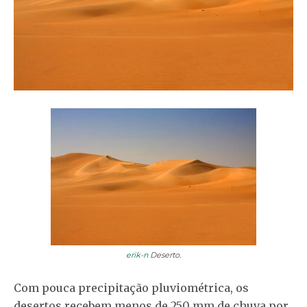
erik-n
Deserto.
Com pouca precipitação pluviométrica, os
desertos recebem menos de 250 mm de chuva por