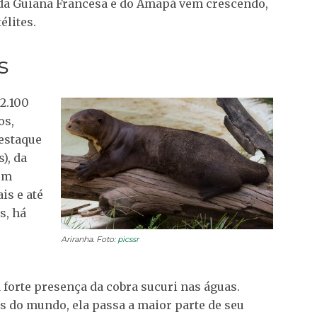
l da Guiana Francesa e do Amapá vem crescendo,
élites.
s
2.100
os,
destaque
), da
 um
is e até
s, há
Ariranha. Foto:
picssr
 forte presença da cobra sucuri nas águas.
 do mundo, ela passa a maior parte de seu