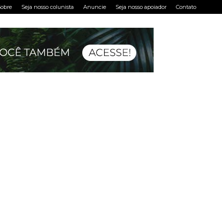
obre
Seja nosso colunista
Anuncie
Seja nosso apoiador
Contato