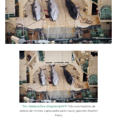
Tim Watters/Sea Shepherd/AFP
Três exemplares de
baleia-de-minke capturados pelo navio japonês Nisshin
Maru.