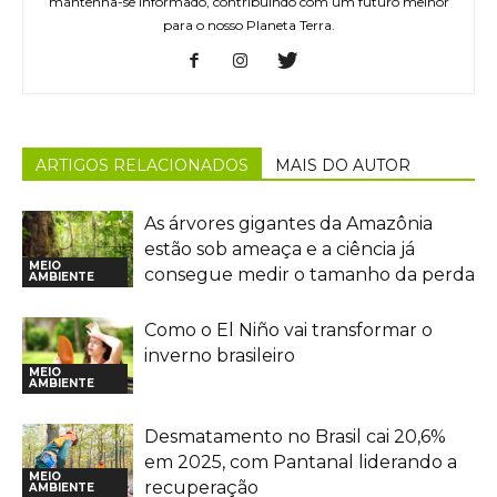
mantenha-se informado, contribuindo com um futuro melhor
para o nosso Planeta Terra.
ARTIGOS RELACIONADOS
MAIS DO AUTOR
As árvores gigantes da Amazônia
estão sob ameaça e a ciência já
MEIO
consegue medir o tamanho da perda
AMBIENTE
Como o El Niño vai transformar o
inverno brasileiro
MEIO
AMBIENTE
Desmatamento no Brasil cai 20,6%
em 2025, com Pantanal liderando a
MEIO
recuperação
AMBIENTE