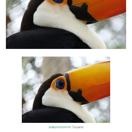
edsonmomm
Tucano