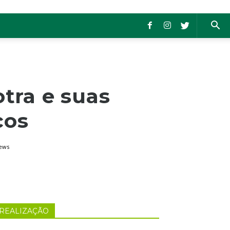
otra e suas
cos
iews
REALIZAÇÃO