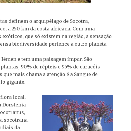
stas definem o arquipélago de Socotra,
co, a 250 km da costa africana. Com uma
 exóticos, que só existem na região, a sensação
mensa biodiversidade pertence a outro planeta.
ao Iêmen e tem uma paisagem ímpar. São
lantas, 90% de répteis e 95% de caracóis
s que mais chama a atenção é a Sangue de
o gigante.
lora local.
a Dorstenia
socotranus,
ia socotrana.
ndiais da