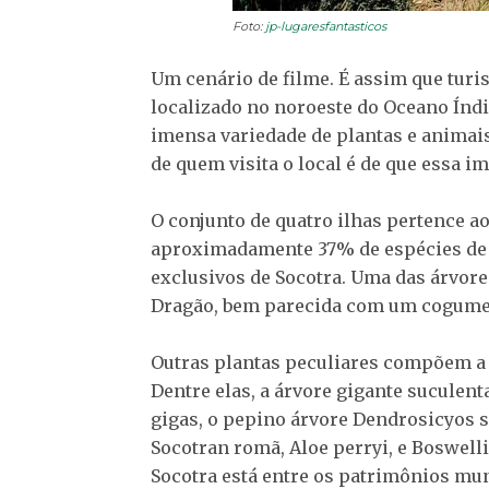
Foto:
jp-lugaresfantasticos
Um cenário de filme. É assim que turi
localizado no noroeste do Oceano Índi
imensa variedade de plantas e animais
de quem visita o local é de que essa i
O conjunto de quatro ilhas pertence 
aproximadamente 37% de espécies de p
exclusivos de Socotra. Uma das árvore
Dragão, bem parecida com um cogumel
Outras plantas peculiares compõem a f
Dentre elas, a árvore gigante suculent
gigas, o pepino árvore Dendrosicyos 
Socotran romã, Aloe perryi, e Boswell
Socotra está entre os patrimônios mu