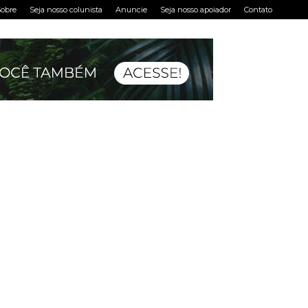
obre
Seja nosso colunista
Anuncie
Seja nosso apoiador
Contato