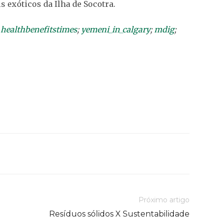
s exóticos da Ilha de Socotra.
;
healthbenefitstimes
;
yemeni_in_calgary
;
mdig
;
Próximo artigo
Resíduos sólidos X Sustentabilidade