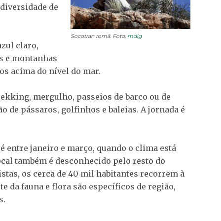
 diversidade de
Socotran romã. Foto:
mdig
zul claro,
as e montanhas
ros acima do nível do mar.
trekking, mergulho, passeios de barco ou de
o de pássaros, golfinhos e baleias. A jornada é
é entre janeiro e março, quando o clima está
ocal também é desconhecido pelo resto do
tas, os cerca de 40 mil habitantes recorrem à
e da fauna e flora são específicos de região,
s.