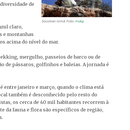
 diversidade de
Socotran romã. Foto:
mdig
zul claro,
as e montanhas
ros acima do nível do mar.
trekking, mergulho, passeios de barco ou de
o de pássaros, golfinhos e baleias. A jornada é
é entre janeiro e março, quando o clima está
ocal também é desconhecido pelo resto do
tas, os cerca de 40 mil habitantes recorrem à
e da fauna e flora são específicos de região,
s.