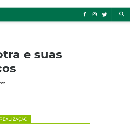
otra e suas
cos
iews
REALIZAÇÃO