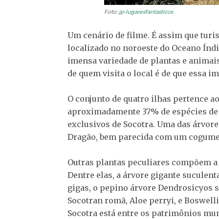
Foto:
jp-lugaresfantasticos
Um cenário de filme. É assim que turi
localizado no noroeste do Oceano Índi
imensa variedade de plantas e animais
de quem visita o local é de que essa i
O conjunto de quatro ilhas pertence 
aproximadamente 37% de espécies de p
exclusivos de Socotra. Uma das árvore
Dragão, bem parecida com um cogumel
Outras plantas peculiares compõem a f
Dentre elas, a árvore gigante suculent
gigas, o pepino árvore Dendrosicyos 
Socotran romã, Aloe perryi, e Boswell
Socotra está entre os patrimônios mu