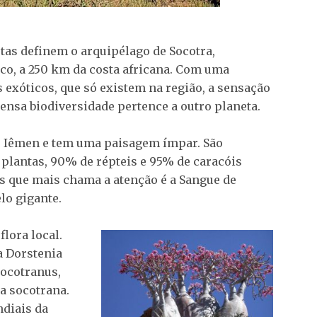
stas definem o arquipélago de Socotra,
co, a 250 km da costa africana. Com uma
 exóticos, que só existem na região, a sensação
mensa biodiversidade pertence a outro planeta.
ao Iêmen e tem uma paisagem ímpar. São
lantas, 90% de répteis e 95% de caracóis
s que mais chama a atenção é a Sangue de
o gigante.
lora local.
a Dorstenia
socotranus,
ia socotrana.
ndiais da