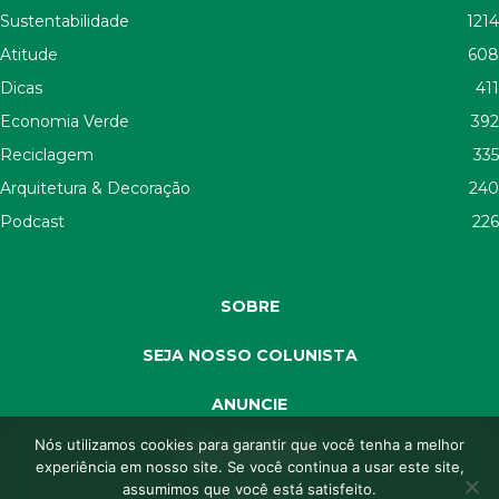
Sustentabilidade
1214
Atitude
608
Dicas
411
Economia Verde
392
Reciclagem
335
Arquitetura & Decoração
240
Podcast
226
SOBRE
SEJA NOSSO COLUNISTA
ANUNCIE
Nós utilizamos cookies para garantir que você tenha a melhor
SEJA APOIADOR
experiência em nosso site. Se você continua a usar este site,
assumimos que você está satisfeito.