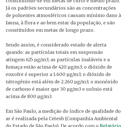
constituindo-se em metas de curto e médio prazo.
Já os padrões secundários são as concentrações
de poluentes atmosféricos causam mínimo dano à
fauna, à flora e ao bem estar da população, e são
constituídos em metas de longo prazo.
Sendo assim, é considerado estado de alerta
quando: as partículas totais em suspensão
atingem 625 µg/m3; as partículas inaláveis e a
fumaça estão acima de 420 µg/m3; o dióxido de
enxofre é superior a 1.600 µg/m3; o dióxido de
nitrogênio está além de 2.260 µg/m3; o monóxido
de carbono é maior que 30 µg/m3 e ozônio está
acima de 800 µg/m3.
Em São Paulo, a medição do índice de qualidade do
ar é realizada pela Cetesb (Companhia Ambiental
do Estado de São Paulo). De acordo com o
Relatório