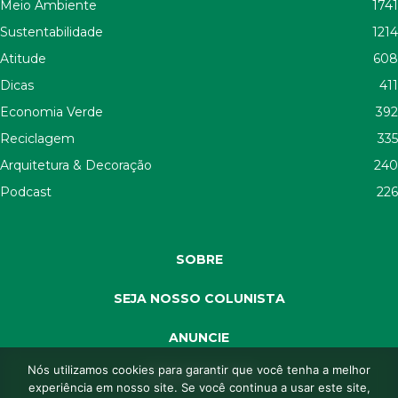
Meio Ambiente
1741
Sustentabilidade
1214
Atitude
608
Dicas
411
Economia Verde
392
Reciclagem
335
Arquitetura & Decoração
240
Podcast
226
SOBRE
SEJA NOSSO COLUNISTA
ANUNCIE
Nós utilizamos cookies para garantir que você tenha a melhor
SEJA APOIADOR
experiência em nosso site. Se você continua a usar este site,