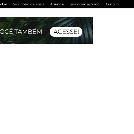
obre
Seja nosso colunista
Anuncie
Seja nosso apoiador
Contato