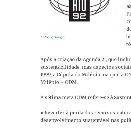
a
P
c
d
b
Foto:
Egdesign
tó
Após a criação da Agenda 21, que incl
sustentabilidade, mas aspectos sociai
1999, a Cúpula do Milênio, na qual a 
Milênio – ODM.
A sétima meta ODM refere-se à Susten
● Reverter à perda dos recursos natur
desenvolvimento sustentável nas polí