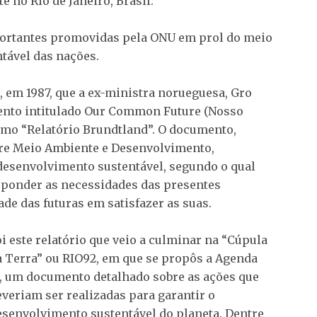
no Rio de Janeiro, Brasil.
portantes promovidas pela ONU em prol do meio
tável das nações.
, em 1987, que a ex-ministra norueguesa, Gro
nto intitulado Our Common Future (Nosso
o “Relatório Brundtland”. O documento,
re Meio Ambiente e Desenvolvimento,
 desenvolvimento sustentável, segundo o qual
sponder as necessidades das presentes
e das futuras em satisfazer as suas.
oi este relatório que veio a culminar na “Cúpula
a Terra” ou RIO92, em que se propôs a Agenda
1, um documento detalhado sobre as ações que
everiam ser realizadas para garantir o
esenvolvimento sustentável do planeta. Dentre