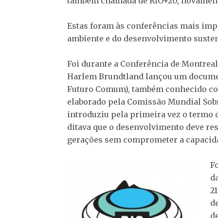
também chamada de RIO+20, novamente 
Estas foram às conferências mais im
ambiente e do desenvolvimento susten
Foi durante a Conferência de Montreal
Harlem Brundtland lançou um docume
Futuro Comum), também conhecido com
elaborado pela Comissão Mundial Sob
introduziu pela primeira vez o termo
ditava que o desenvolvimento deve re
gerações sem comprometer a capacidad
F
d
2
d
d