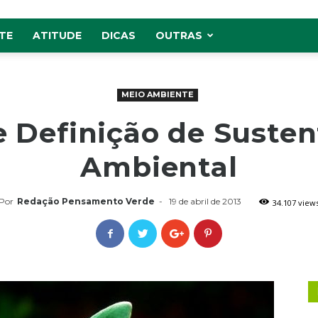
TE
ATITUDE
DICAS
OUTRAS
MEIO AMBIENTE
e Definição de Susten
Ambiental
Por
Redação Pensamento Verde
-
19 de abril de 2013
34.107 view