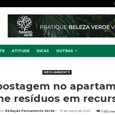
S
TE
ATITUDE
DICAS
OUTRAS
MEIO AMBIENTE
ostagem no apartam
me resíduos em recurs
Por
Redação Pensamento Verde
-
19 de março de 2026
9.652 vie