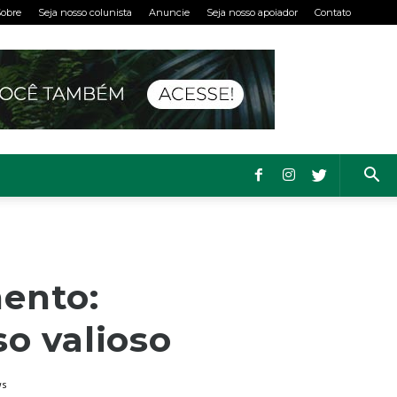
obre
Seja nosso colunista
Anuncie
Seja nosso apoiador
Contato
ento:
o valioso
ws