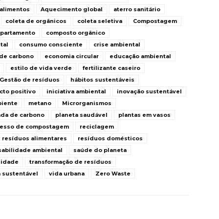
alimentos
Aquecimento global
aterro sanitário
coleta de orgânicos
coleta seletiva
Compostagem
partamento
composto orgânico
tal
consumo consciente
crise ambiental
 de carbono
economia circular
educação ambiental
estilo de vida verde
fertilizante caseiro
Gestão de resíduos
hábitos sustentáveis
cto positivo
iniciativa ambiental
inovação sustentável
biente
metano
Microrganismos
da de carbono
planeta saudável
plantas em vasos
cesso de compostagem
reciclagem
resíduos alimentares
resíduos domésticos
abilidade ambiental
saúde do planeta
lidade
transformação de resíduos
 sustentável
vida urbana
Zero Waste