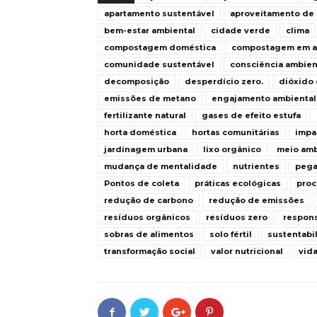
apartamento sustentável
aproveitamento de 
bem-estar ambiental
cidade verde
clima
compostagem doméstica
compostagem em a
comunidade sustentável
consciência ambien
decomposição
desperdício zero.
dióxido
emissões de metano
engajamento ambiental
fertilizante natural
gases de efeito estufa
horta doméstica
hortas comunitárias
impa
jardinagem urbana
lixo orgânico
meio am
mudança de mentalidade
nutrientes
pega
Pontos de coleta
práticas ecológicas
pro
redução de carbono
redução de emissões
resíduos orgânicos
resíduos zero
respons
sobras de alimentos
solo fértil
sustentabi
transformação social
valor nutricional
vida