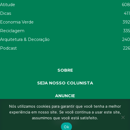
Atitude
608
Dicas
411
Economia Verde
392
Reciclagem
335
Arquitetura & Decoração
240
Podcast
226
SOBRE
SEJA NOSSO COLUNISTA
ANUNCIE
Nós utilizamos cookies para garantir que você tenha a melhor
SEJA APOIADOR
experiência em nosso site. Se você continua a usar este site,
assumimos que você está satisfeito.
CONTATO
Ok