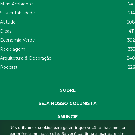
Meio Ambiente
1741
Sustentabilidade
1214
Atitude
608
Dicas
411
Economia Verde
392
Reciclagem
335
Arquitetura & Decoração
240
Podcast
226
SOBRE
SEJA NOSSO COLUNISTA
ANUNCIE
Nós utilizamos cookies para garantir que você tenha a melhor
SEJA APOIADOR
experiência em nosso site. Se você continua a usar este site,