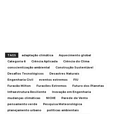
TAGS
adaptação climática
Aquecimento global
Categoria 6
Ciência Aplicada
Ciência do Clima
conscientização ambiental
Construção Sustentável
Desafios Tecnológicos
Desastres Naturais
Engenharia Civil
eventos extremos
FIU
Furacão Milton
Furacões Extremos
Futuro dos Planetas
Infraestrutura Resiliente
Inovação em Engenharia
mudanças climáticas
NICHE
Parede de Vento
pensamento verde
Pesquisa Meteorológica
planejamento urbano
políticas ambientais