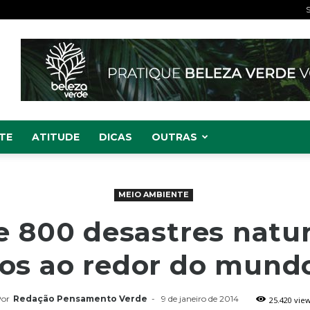
S
TE
ATITUDE
DICAS
OUTRAS
MEIO AMBIENTE
e 800 desastres natur
dos ao redor do mund
or
Redação Pensamento Verde
-
9 de janeiro de 2014
25.420 vie