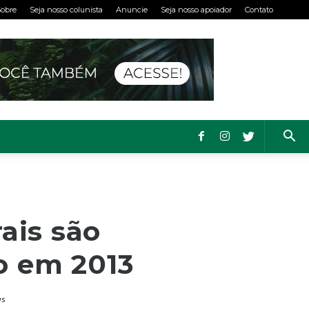
obre
Seja nosso colunista
Anuncie
Seja nosso apoiador
Contato
ais são
o em 2013
ws