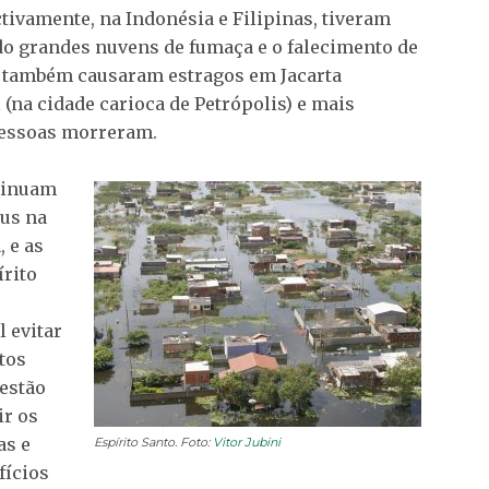
ivamente, na Indonésia e Filipinas, tiveram
do grandes nuvens de fumaça e o falecimento de
es também causaram estragos em Jacarta
 (na cidade carioca de Petrópolis) e mais
pessoas morreram.
ntinuam
aus na
, e as
írito
 evitar
tos
estão
ir os
as e
Espírito Santo. Foto:
Vitor Jubini
fícios