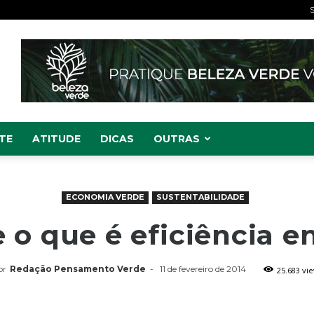
S
TE
ATITUDE
DICAS
OUTRAS
ECONOMIA VERDE
SUSTENTABILIDADE
 o que é eficiência e
or
Redação Pensamento Verde
-
11 de fevereiro de 2014
25.683 vi