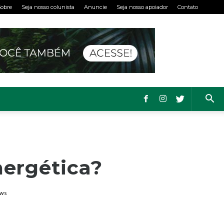
obre
Seja nosso colunista
Anuncie
Seja nosso apoiador
Contato
nergética?
ews