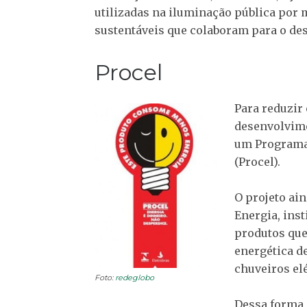
utilizadas na iluminação pública por 
sustentáveis que colaboram para o de
Procel
Para reduzir 
desenvolvime
um Programa 
(Procel).
O projeto ai
Energia, ins
produtos que
energética de
chuveiros el
Foto:
redeglobo
Dessa forma,