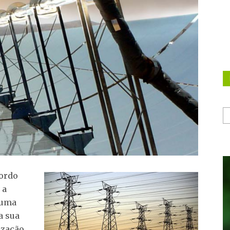
cordo
 a
 uma
a sua
ização