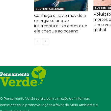
SUSTENTAB
SUSTENTABILIDADE
Poluição
Conheça o navio movido a
mortes 
energia solar que
cinco ve
intercepta o lixo antes que
global
ele chegue ao oceano
O Pensamento Verde surgiu com a missão de “informar,
conscientizar e promover ações a favor do Meio Ambiente e