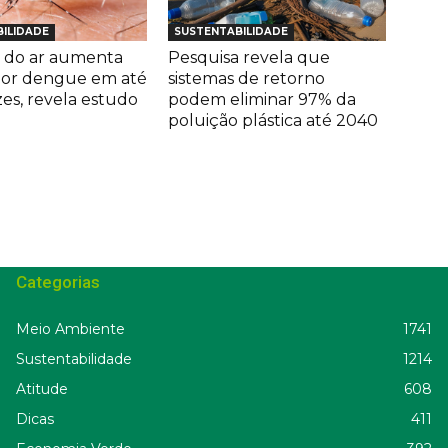
ILIDADE
SUSTENTABILIDADE
 do ar aumenta
Pesquisa revela que
por dengue em até
sistemas de retorno
zes, revela estudo
podem eliminar 97% da
poluição plástica até 2040
Categorias
Meio Ambiente
1741
Sustentabilidade
1214
Atitude
608
Dicas
411