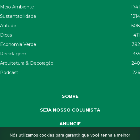
Meio Ambiente
1741
Sustentabilidade
1214
Atitude
608
Dicas
411
Economia Verde
392
Reciclagem
335
Arquitetura & Decoração
240
Podcast
226
SOBRE
SEJA NOSSO COLUNISTA
ANUNCIE
Nós utilizamos cookies para garantir que você tenha a melhor
SEJA APOIADOR