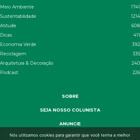
Meio Ambiente
1741
Sustentabilidade
1214
Atitude
608
Dicas
411
Economia Verde
392
Reciclagem
335
Arquitetura & Decoração
240
Podcast
226
SOBRE
SEJA NOSSO COLUNISTA
ANUNCIE
Nós utilizamos cookies para garantir que você tenha a melhor
SEJA APOIADOR