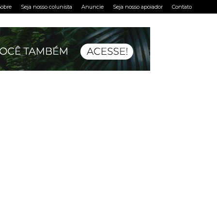
obre
Seja nosso colunista
Anuncie
Seja nosso apoiador
Contato