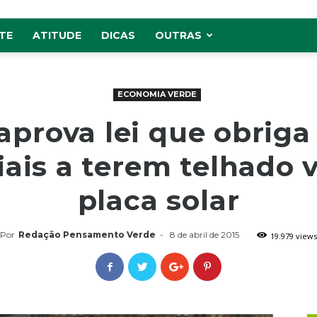
TE
ATITUDE
DICAS
OUTRAS
ECONOMIA VERDE
aprova lei que obriga
ais a terem telhado 
placa solar
Por
Redação Pensamento Verde
-
8 de abril de 2015
19.979 views