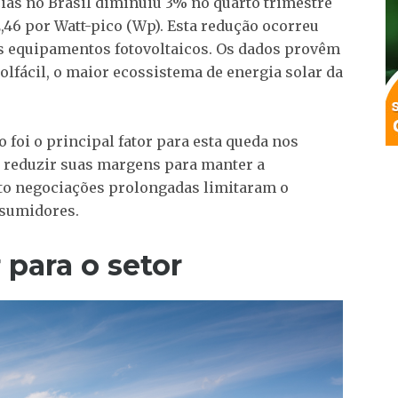
cias no Brasil diminuiu 3% no quarto trimestre
2,46 por Watt-pico (Wp). Esta redução ocorreu
 equipamentos fotovoltaicos. Os dados provêm
olfácil, o maior ecossistema de energia solar da
 foi o principal fator para esta queda nos
 reduzir suas margens para manter a
nto negociações prolongadas limitaram o
nsumidores.
 para o setor