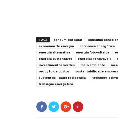
TAGS
consumidor solar
consumo conscie
economia de energia
economia energética
energia alternativa
energia fotovoltaica
e
energia sustentável
energias renováveis
investimentos verdes
meio ambiente
mer
redução de custos
sustentabilidade empresa
sustentabilidade residencial
tecnologia lim
transição energética