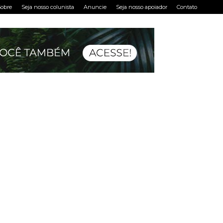
obre
Seja nosso colunista
Anuncie
Seja nosso apoiador
Contato