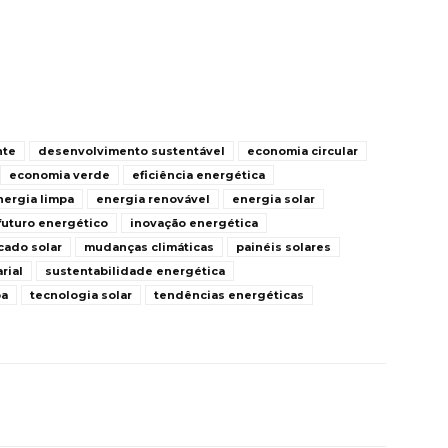
nte
desenvolvimento sustentável
economia circular
economia verde
eficiência energética
nergia limpa
energia renovável
energia solar
futuro energético
inovação energética
cado solar
mudanças climáticas
painéis solares
rial
sustentabilidade energética
pa
tecnologia solar
tendências energéticas