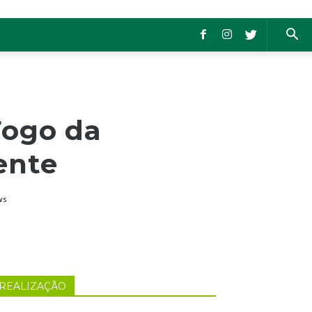
Fogo da
ente
ws
REALIZAÇÃO