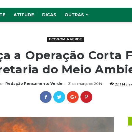
TE
ATITUDE
DICAS
OUTRAS
ECONOMIA VERDE
a a Operação Corta 
retaria do Meio Ambi
or
Redação Pensamento Verde
-
31 de março de 2014
22.114 vie