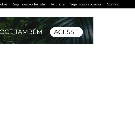
obre
Seja nosso colunista
Anuncie
Seja nosso apoiador
Contato