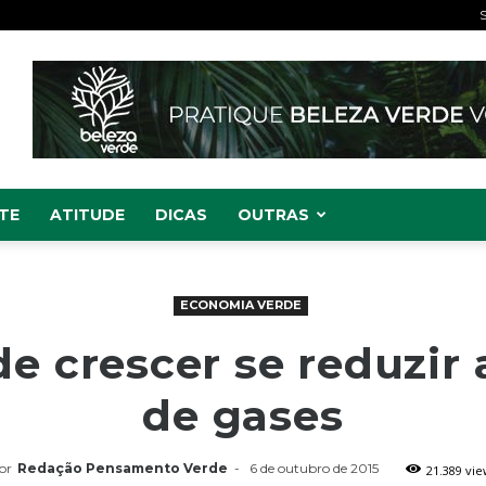
S
TE
ATITUDE
DICAS
OUTRAS
ECONOMIA VERDE
de crescer se reduzir
de gases
or
Redação Pensamento Verde
-
6 de outubro de 2015
21.389 vie