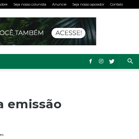
obre
Seja nosso colunista
Anuncie
Seja nosso apoiador
Contato
 a emissão
ws