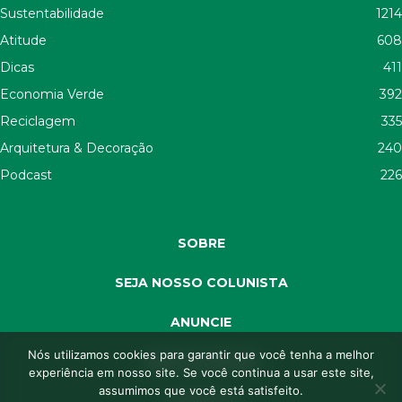
Sustentabilidade
1214
Atitude
608
Dicas
411
Economia Verde
392
Reciclagem
335
Arquitetura & Decoração
240
Podcast
226
SOBRE
SEJA NOSSO COLUNISTA
ANUNCIE
Nós utilizamos cookies para garantir que você tenha a melhor
SEJA APOIADOR
experiência em nosso site. Se você continua a usar este site,
assumimos que você está satisfeito.
CONTATO