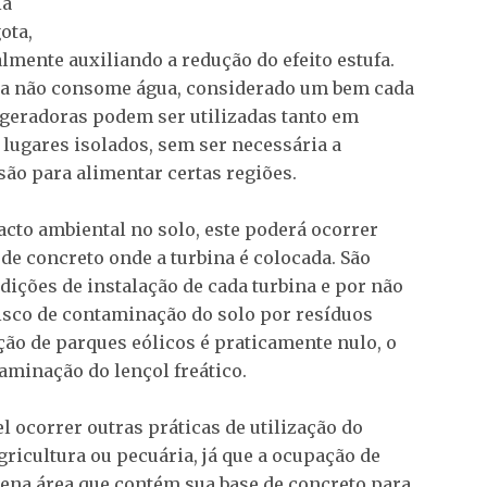
ia
ota,
almente auxiliando a redução do efeito estufa.
ica não consome água, considerado um bem cada
ogeradoras podem ser utilizadas tanto em
lugares isolados, sem ser necessária a
ão para alimentar certas regiões.
cto ambiental no solo, este poderá ocorrer
de concreto onde a turbina é colocada. São
ndições de instalação de cada turbina e por não
risco de contaminação do solo por resíduos
ão de parques eólicos é praticamente nulo, o
aminação do lençol freático.
 ocorrer outras práticas de utilização do
ricultura ou pecuária, já que a ocupação de
quena área que contém sua base de concreto para