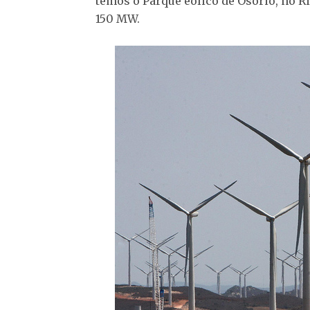
temos o Parque eólico de Osório, no R
150 MW.