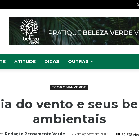
S
TE
ATITUDE
DICAS
OUTRAS
ECONOMIA VERDE
ia do vento e seus be
ambientais
or
Redação Pensamento Verde
-
28 de agosto de 2013
32.878 vie