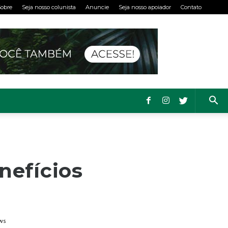
obre
Seja nosso colunista
Anuncie
Seja nosso apoiador
Contato
nefícios
ws