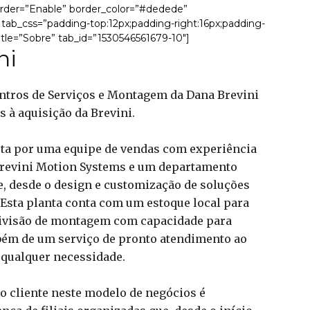
rder=”Enable” border_color=”#dedede”
 tab_css=”padding-top:12px;padding-right:16px;padding-
title=”Sobre” tab_id=”1530546561679-10″]
ni
ntros de Serviços e Montagem da Dana Brevini
 à aquisição da Brevini.
sta por uma equipe de vendas com experiência
revini Motion Systems e um departamento
te, desde o design e customização de soluções
. Esta planta conta com um estoque local para
divisão de montagem com capacidade para
bém de um serviço de pronto atendimento ao
 qualquer necessidade.
o cliente neste modelo de negócios é