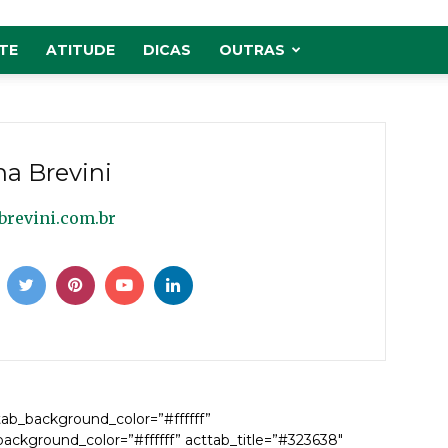
TE
ATITUDE
DICAS
OUTRAS
a Brevini
brevini.com.br
tab_background_color=”#ffffff”
ackground_color=”#ffffff” acttab_title=”#323638″