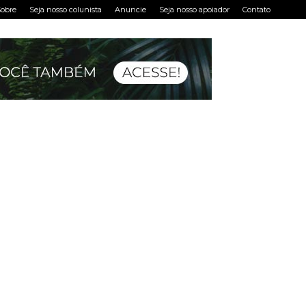
obre
Seja nosso colunista
Anuncie
Seja nosso apoiador
Contato