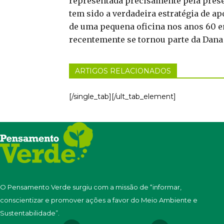
representada precisamente pela presen
tem sido a verdadeira estratégia de a
de uma pequena oficina nos anos 60 e
recentemente se tornou parte da Dana
ARTIGOS RELACIONADOS
[/single_tab][/ult_tab_element]
O Pensamento Verde surgiu com a missão de “informar,
conscientizar e promover ações a favor do Meio Ambiente e
Sustentabilidade”.