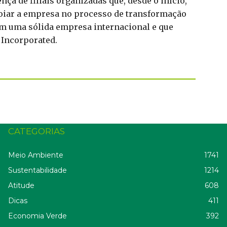
ça de filiais organizadas que, desde o início,
poiar a empresa no processo de transformação
m uma sólida empresa internacional e que
 Incorporated.
CATEGORIAS
Meio Ambiente
1741
Sustentabilidade
1214
Atitude
608
Dicas
411
Economia Verde
392