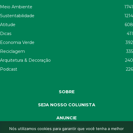
Meio Ambiente
1741
Sustentabilidade
1214
Atitude
608
Dicas
411
Economia Verde
392
Reciclagem
335
Arquitetura & Decoração
240
Podcast
226
SOBRE
SEJA NOSSO COLUNISTA
ANUNCIE
Nós utilizamos cookies para garantir que você tenha a melhor
SEJA APOIADOR