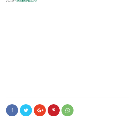
Foto:
viladoartesao