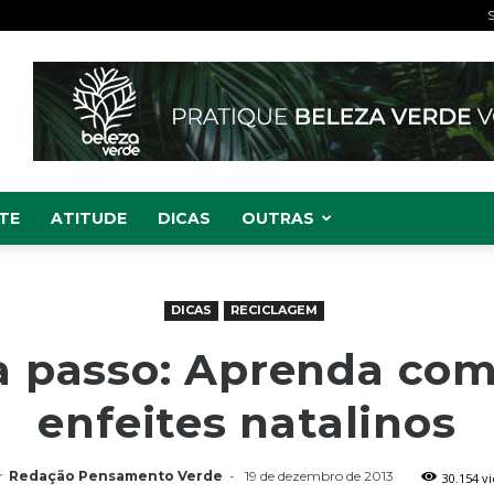
S
TE
ATITUDE
DICAS
OUTRAS
DICAS
RECICLAGEM
a passo: Aprenda com
enfeites natalinos
r
Redação Pensamento Verde
-
19 de dezembro de 2013
30.154 v