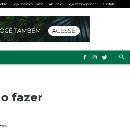
obre
Seja nosso colunista
Anuncie
Seja nosso apoiador
Contato
o fazer
iews