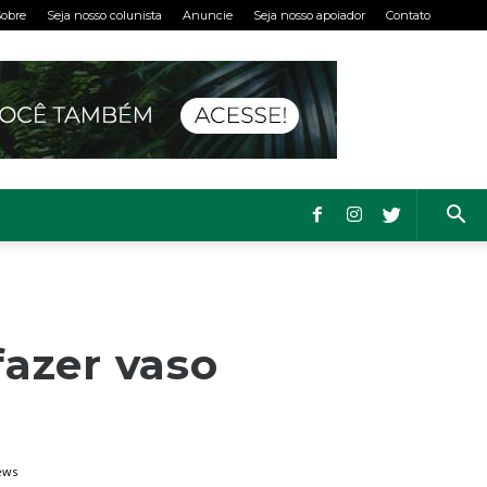
obre
Seja nosso colunista
Anuncie
Seja nosso apoiador
Contato
azer vaso
ews