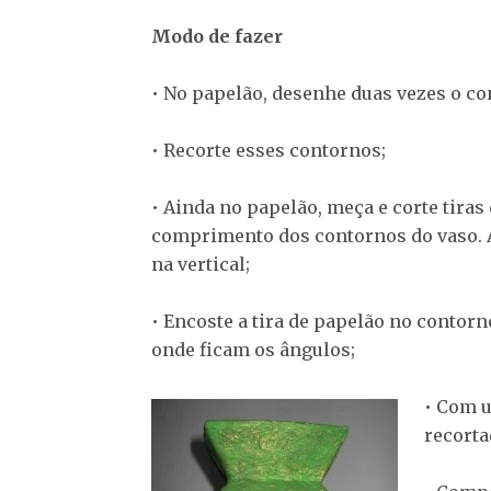
Modo de fazer
• No papelão, desenhe duas vezes o co
• Recorte esses contornos;
• Ainda no papelão, meça e corte tiras 
comprimento dos contornos do vaso. 
na vertical;
• Encoste a tira de papelão no contor
onde ficam os ângulos;
• Com u
recorta