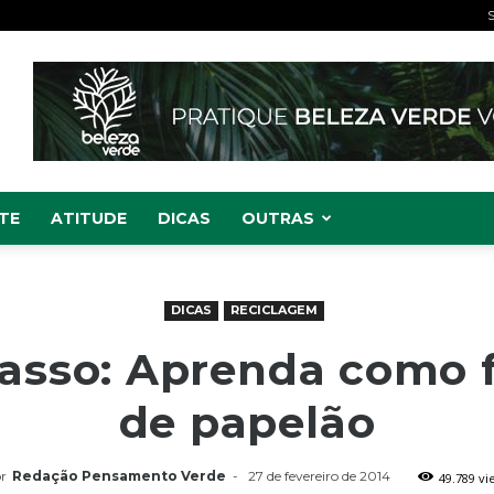
S
TE
ATITUDE
DICAS
OUTRAS
DICAS
RECICLAGEM
passo: Aprenda como f
de papelão
r
Redação Pensamento Verde
-
27 de fevereiro de 2014
49.789 vi