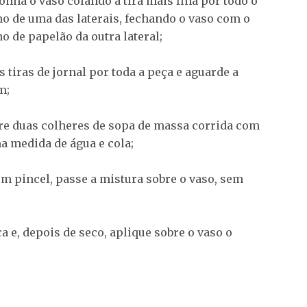
nha o vaso colando a tira mais fina por todo o
o de uma das laterais, fechando o vaso com o
o de papelão da outra lateral;
as tiras de jornal por toda a peça e aguarde a
m;
re duas colheres de sopa de massa corrida com
 medida de água e cola;
m pincel, passe a mistura sobre o vaso, sem
a e, depois de seco, aplique sobre o vaso o