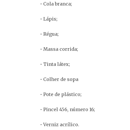
• Cola branca;
• Lápis;
• Régua;
• Massa corrida;
• Tinta látex;
• Colher de sopa
• Pote de plástico;
• Pincel 456, número 16;
• Verniz acrílico.