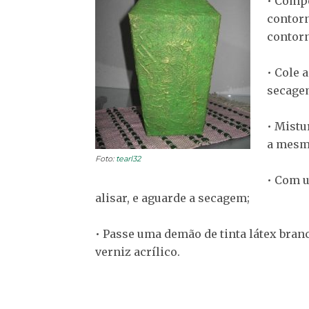
• Compo
contorn
contorn
• Cole 
secage
• Mistu
a mesma
Foto:
tearl32
• Com u
alisar, e aguarde a secagem;
• Passe uma demão de tinta látex branc
verniz acrílico.