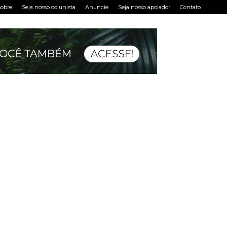
obre
Seja nosso colunista
Anuncie
Seja nosso apoiador
Contato