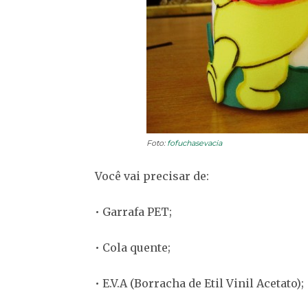
Foto:
fofuchasevacia
Você vai precisar de:
• Garrafa PET;
• Cola quente;
• E.V.A (Borracha de Etil Vinil Acetato);