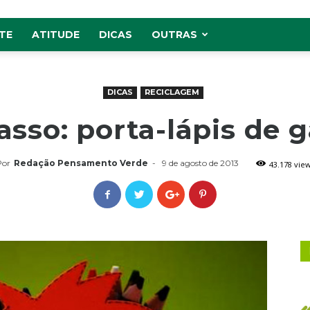
TE
ATITUDE
DICAS
OUTRAS
DICAS
RECICLAGEM
asso: porta-lápis de g
Por
Redação Pensamento Verde
-
9 de agosto de 2013
43.178 vie