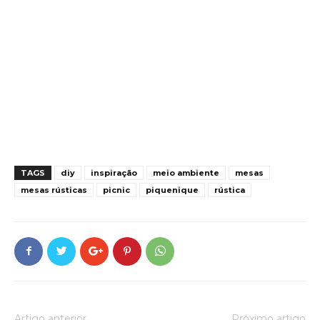
TAGS
diy
inspiração
meio ambiente
mesas
mesas rústicas
picnic
piquenique
rústica
Artigo anterior
Próximo artigo