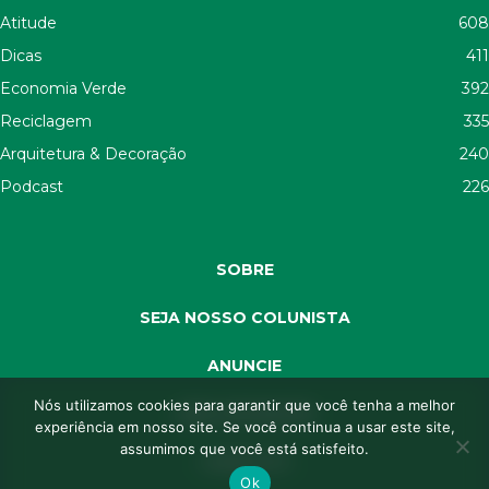
Atitude
608
Dicas
411
Economia Verde
392
Reciclagem
335
Arquitetura & Decoração
240
Podcast
226
SOBRE
SEJA NOSSO COLUNISTA
ANUNCIE
Nós utilizamos cookies para garantir que você tenha a melhor
SEJA APOIADOR
experiência em nosso site. Se você continua a usar este site,
assumimos que você está satisfeito.
CONTATO
Ok