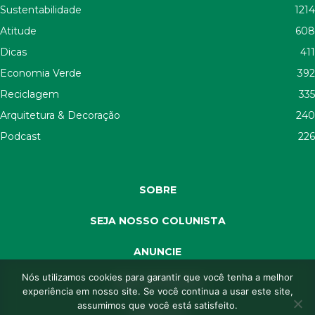
Sustentabilidade
1214
Atitude
608
Dicas
411
Economia Verde
392
Reciclagem
335
Arquitetura & Decoração
240
Podcast
226
SOBRE
SEJA NOSSO COLUNISTA
ANUNCIE
Nós utilizamos cookies para garantir que você tenha a melhor
SEJA APOIADOR
experiência em nosso site. Se você continua a usar este site,
assumimos que você está satisfeito.
CONTATO